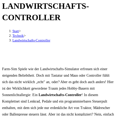
LANDWIRTSCHAFTS-
den
Button
CONTROLLER
um,
um
das
Start
>
Technik
>
Menü
Landwirtschafts-Controller
aus-
oder
einzuklappen
Farm-Sim Spiele wie der Landwirtschafts-Simulator erfreuen sich einer
steigenden Beliebtheit. Doch mit Tastatur und Maus oder Controller fühlt
sich das nicht wirklich „echt“ an, oder? Aber es geht doch auch anders! Hier
ist der Wirklichkeit gewordene Traum jedes Hobby-Bauern mit
Sonnenlichtallergie: Ein
Landwirtschafts-Controller
! In diesem
Komplettset sind Lenkrad, Pedale und ein programmierbares Steuerpult
enthalten, mit dem sich jede nur erdenkliche Art von Traktor, Mädrescher
oder Ballenpresse steuern lässt. Aber ist das nicht kompliziert? Nein, einfach