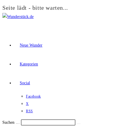
Seite lädt - bitte warten...
Zum
Inhalt
springen
Neue Wunder
Kategorien
Social
Facebook
X
RSS
Suchen …
Suche
Schalte
starten