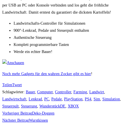
per USB an PC oder Konsole verbinden und los geht die fröhliche
Landwirtschaft. Damit erntest du garantiert die dicksten Kartoffeln!
Landwirtschafts-Controller für Simulationen
900°-Lenkrad, Pedale und Steuerpult enthalten
Authentische Steuerung
Komplett programmierbare Tasten
Werde ein echter Bauer!
Noch mehr Gadgets für den wahren Zocker gibt es hier
!
Teilen
Tweet
Schlagwörter
:
Bauer
,
Computer
,
Controller
,
Farming
,
Landwirt
,
Landwirtschaft
,
Lenkrad
,
PC
,
Pedale
,
PlayStation
,
PS4
,
Sim
,
Simulation
,
Steuerpult
,
Steuerung
,
WunderstückDE
,
XBOX
Weitere
Vorheriger Beitrag
Deko-Doggen
Artikel
Nächster Beitrag
Wurstkissen