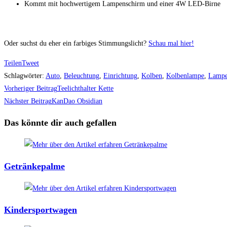
Kommt mit hochwertigem Lampenschirm und einer 4W LED-Birne
Oder suchst du eher ein farbiges Stimmungslicht?
Schau mal hier!
Teilen
Tweet
Schlagwörter
:
Auto
,
Beleuchtung
,
Einrichtung
,
Kolben
,
Kolbenlampe
,
Lamp
Weitere
Vorheriger Beitrag
Teelichthalter Kette
Artikel
Nächster Beitrag
KanDao Obsidian
ansehen
Das könnte dir auch gefallen
Getränkepalme
Kindersportwagen