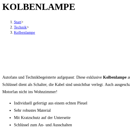
KOLBENLAMPE
den
Button
um,
Start
>
um
Technik
>
Kolbenlampe
das
Menü
aus-
oder
einzuklappen
Autofans und Technikbegeisterte aufgepasst: Diese exklusive
Kolbenlampe
au
Schlüssel dient als Schalter, die Kabel sind unsichtbar verlegt. Auch ausges
Motorfan nicht ins Wohnzimmer!
Individuell gefertigt aus einem echten Pleuel
Sehr robustes Material
Mit Kratzschutz auf der Unterseite
Schlüssel zum An- und Ausschalten