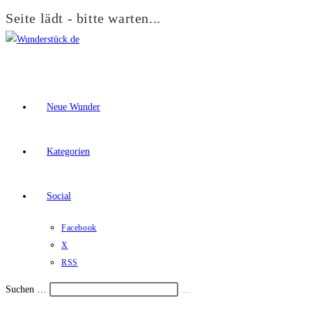
Seite lädt - bitte warten...
Zum
Inhalt
springen
Neue Wunder
Kategorien
Social
Facebook
X
RSS
Suchen …
Suche
Schalte
starten