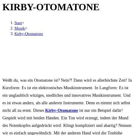
KIRBY-OTOMATONE
den
Button
um,
Start
>
um
Musik
>
Kirby-Otomatone
das
Menü
aus-
oder
einzuklappen
Weißt du, was ein Otomatone ist? Nein?! Dann wird es allerhöchste Zeit! In
Kurzform: Es ist ein elektronisches Musikinstrument. In Langform: Es ist
ein unglaublich witziges, niedliches und innovatives Musikinstrument. Und
es ist etwas anders, als alle anderen Instrumente. Denn es nimmt sich selbst
nicht all zu ernst. Dieses
Kirby-Otomatone
ist nur ein Beispiel dafür!
Gespielt wird mit beiden Händen. Ein Ton wird erzeugt, indem der Mund
des Notenkopfes aufgedrückt wird. Klingt kompliziert und abartig? Nennen
wir es einfach ungewöhnlich. Mit der anderen Hand wird die Tonhöhe