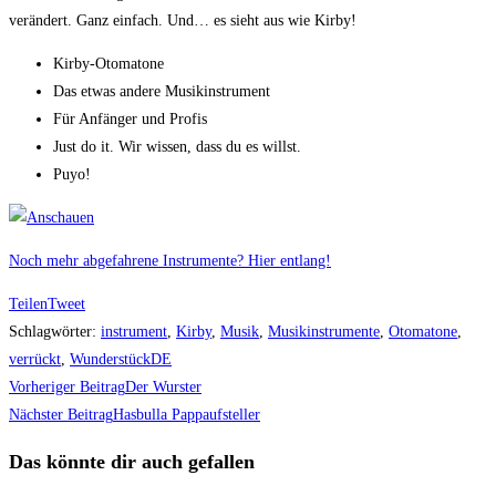
verändert. Ganz einfach. Und… es sieht aus wie Kirby!
Kirby-Otomatone
Das etwas andere Musikinstrument
Für Anfänger und Profis
Just do it. Wir wissen, dass du es willst.
Puyo!
Noch mehr abgefahrene Instrumente? Hier entlang!
Teilen
Tweet
Schlagwörter
:
instrument
,
Kirby
,
Musik
,
Musikinstrumente
,
Otomatone
,
verrückt
,
WunderstückDE
Weitere
Vorheriger Beitrag
Der Wurster
Artikel
Nächster Beitrag
Hasbulla Pappaufsteller
ansehen
Das könnte dir auch gefallen