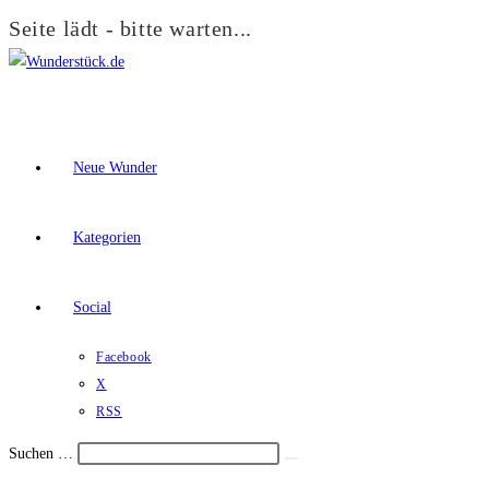
Seite lädt - bitte warten...
Zum
Inhalt
springen
Neue Wunder
Kategorien
Social
Facebook
X
RSS
Suchen …
Suche
Schalte
starten