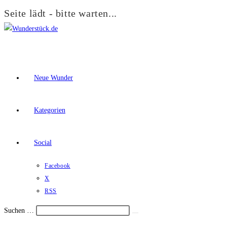
Seite lädt - bitte warten...
Zum
Inhalt
springen
Neue Wunder
Kategorien
Social
Facebook
X
RSS
Suchen …
Suche
Schalte
starten