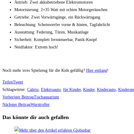
Antrieb: Zwei akkubetriebene Elektromotoren
Motorisierung: 2×35 Watt mit echten Motorgeräuschen
Getriebe: Zwei Vorwärtsgänge, ein Rückwärtsgang
Beleuchtung: Scheinwerfer vorne & hinten, Tagfahrlicht
Ausstattung: Federung, Türen, Musikanlage
Sicherheit: Komplett fernsteuerbar, Panik-Knopf
Neidfaktor: Extrem hoch!
Noch mehr irres Spielzeug für die Kids gefällig?
Hier entlang
!
Teilen
Tweet
Schlagwörter
:
Cabrio
,
Elektroauto
,
für Kinder
,
Kinder
,
Kinderauto
,
Kindersp
Weitere
Vorheriger Beitrag
Tischaquarium
Artikel
Nächster Beitrag
Wurstroller
ansehen
Das könnte dir auch gefallen