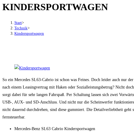
KINDERSPORTWAGEN
den
Button
um,
Start
>
um
Technik
>
Kindersportwagen
das
Menü
aus-
oder
einzuklappen
So ein Mercedes SL63-Cabrio ist schon was Feines. Doch leider auch nur der
nach einem Leasingvertrag mit Haken oder Sozialleistungsbetrug? Nicht doch.
sorgt dabei für sehr langen Fahrspaß. Per Schaltung lassen sich zwei Vorwär
USB-, AUX- und SD-Anschluss. Und nicht nur die Scheinwerfer funktionieren 
nicht dauernd durchdrehen, sind diese gummiert. Die Detailverliebtheit geht
fernsteuerbar.
Mercedes-Benz SL63 Cabrio Kindersportwagen