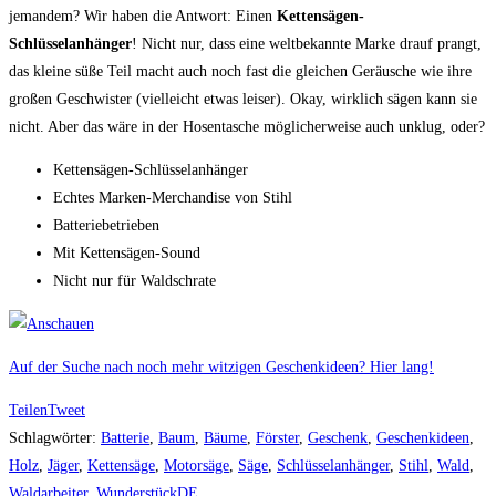
jemandem? Wir haben die Antwort: Einen
Kettensägen-
Schlüsselanhänger
! Nicht nur, dass eine weltbekannte Marke drauf prangt,
das kleine süße Teil macht auch noch fast die gleichen Geräusche wie ihre
großen Geschwister (vielleicht etwas leiser). Okay, wirklich sägen kann sie
nicht. Aber das wäre in der Hosentasche möglicherweise auch unklug, oder?
Kettensägen-Schlüsselanhänger
Echtes Marken-Merchandise von Stihl
Batteriebetrieben
Mit Kettensägen-Sound
Nicht nur für Waldschrate
Auf der Suche nach noch mehr witzigen Geschenkideen? Hier lang!
Teilen
Tweet
Schlagwörter
:
Batterie
,
Baum
,
Bäume
,
Förster
,
Geschenk
,
Geschenkideen
,
Holz
,
Jäger
,
Kettensäge
,
Motorsäge
,
Säge
,
Schlüsselanhänger
,
Stihl
,
Wald
,
Waldarbeiter
,
WunderstückDE