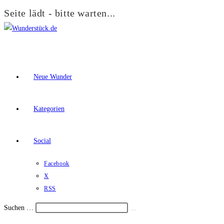
Seite lädt - bitte warten...
Zum
Inhalt
springen
Neue Wunder
Kategorien
Social
Facebook
X
RSS
Suchen …
Suche
Schalte
starten