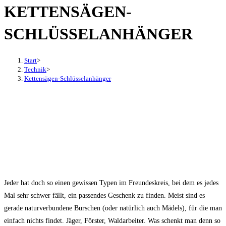
KETTENSÄGEN-
den
Button
SCHLÜSSELANHÄNGER
um,
um
das
Start
>
Technik
>
Menü
Kettensägen-Schlüsselanhänger
aus-
oder
einzuklappen
Jeder hat doch so einen gewissen Typen im Freundeskreis, bei dem es jedes
Mal sehr schwer fällt, ein passendes Geschenk zu finden. Meist sind es
gerade naturverbundene Burschen (oder natürlich auch Mädels), für die man
einfach nichts findet. Jäger, Förster, Waldarbeiter. Was schenkt man denn so