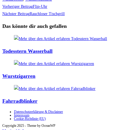
Weitere
Vorheriger Beitrag
Flip-Uhr
Artikel
Nächster Beitrag
Rauchloser Tischgrill
ansehen
Das könnte dir auch gefallen
Todesstern Wasserball
Wurstzigarren
Fahrradblinker
Datenschutzerklärung & Disclaimer
Impressum
Cookie-Richtlinie (EU)
Copyright 2025 - Theme by OceanWP