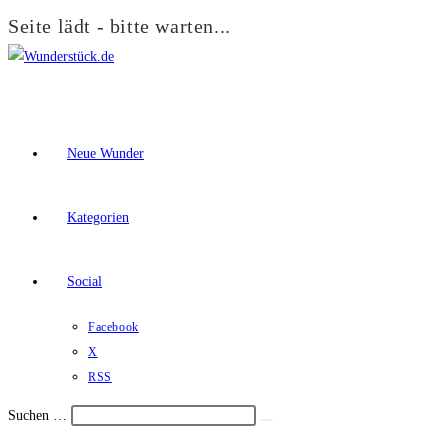
Seite lädt - bitte warten...
Zum
Inhalt
springen
Neue Wunder
Kategorien
Social
Facebook
X
RSS
Suchen …
Suche
Schalte
starten