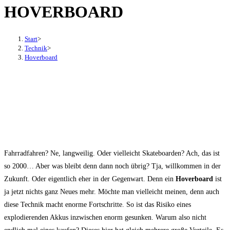
HOVERBOARD
den
Button
um,
Start
>
um
Technik
>
Hoverboard
das
Menü
aus-
oder
einzuklappen
Fahrradfahren? Ne, langweilig. Oder vielleicht Skateboarden? Ach, das ist
so 2000… Aber was bleibt denn dann noch übrig? Tja, willkommen in der
Zukunft. Oder eigentlich eher in der Gegenwart. Denn ein
Hoverboard
ist
ja jetzt nichts ganz Neues mehr. Möchte man vielleicht meinen, denn auch
diese Technik macht enorme Fortschritte. So ist das Risiko eines
explodierenden Akkus inzwischen enorm gesunken. Warum also nicht