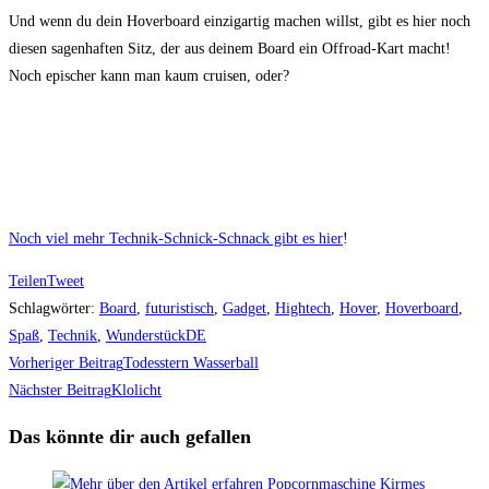
Und wenn du dein Hoverboard einzigartig machen willst, gibt es hier noch
diesen sagenhaften Sitz, der aus deinem Board ein Offroad-Kart macht!
Noch epischer kann man kaum cruisen, oder?
Noch viel mehr Technik-Schnick-Schnack gibt es hier
!
Teilen
Tweet
Schlagwörter
:
Board
,
futuristisch
,
Gadget
,
Hightech
,
Hover
,
Hoverboard
,
Spaß
,
Technik
,
WunderstückDE
Weitere
Vorheriger Beitrag
Todesstern Wasserball
Artikel
Nächster Beitrag
Klolicht
ansehen
Das könnte dir auch gefallen