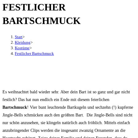
FESTLICHER
den
Button
BARTSCHMUCK
um,
um
das
Start
>
Kleidung
>
Menü
Kostüme
>
aus-
Festlicher Bartschmuck
oder
einzuklappen
Es weihnachtet bald wieder sehr. Aber dein Bart ist so ganz und gar nicht
festlich? Das hat nun endlich ein Ende mit diesem feierlichen
Bartschmuck
! Vier bunt leuchtende Bartkugeln und sechzehn (!) kupferne
Jingle-Bells schmücken auch den größten Bart. Die Jingle-Bells sind nicht
nur schön anzusehen, sie klingeln natürlich auch fröhlich. Mittels einfach
anzubringender Clips werden die insgesamt zwanzig Ornamente an die