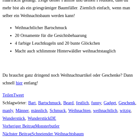
Haartracht gehängt. Zeige deiner Familie und deinen Freunden, dass du
mehr bist als ein griesgrämiger Baumfäller. Ziemlich einfach, wenn man
selber ein Weihnachtsbaum werden kann!
Weihnachtlicher Bartschmuck
20 Ornamente für die Gesichtsbehaarung
4 farbige Leuchtkugeln und 20 bunte Glöckchen
Macht auch schlimmste Hinterwäldler weihnachtstauglich
Du brauchst ganz dringend noch Weihnachtsartikel oder Geschenke? Dann
schnell
hier
entlang!
Teilen
Tweet
Schlagwörter
:
Bart
,
Bartschmuck
,
Beard
,
festlich
,
funny
,
Gadget
,
Geschenk
,
manly
,
Männer
,
männlich
,
Schmuck
,
Weihnachten
,
weihnachtlich
,
witzig
,
Wunderstück
,
WunderstückDE
Weitere
Vorheriger Beitrag
Monsterbutler
Artikel
Nächster Beitrag
Schneiender Weihnachtsbaum