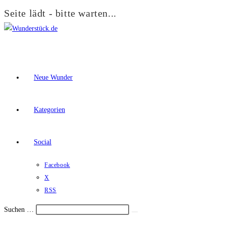
Seite lädt - bitte warten...
Zum
Inhalt
springen
Neue Wunder
Kategorien
Social
Facebook
X
RSS
Suchen …
Suche
Schalte
starten