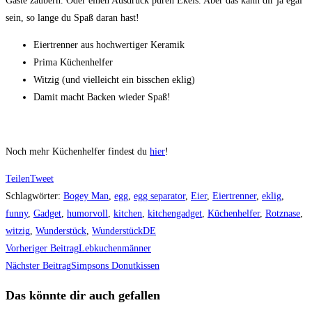
Gäste zaubern. Oder einen Ausdruck puren Ekels. Aber das kann dir ja egal
sein, so lange du Spaß daran hast!
Eiertrenner aus hochwertiger Keramik
Prima Küchenhelfer
Witzig (und vielleicht ein bisschen eklig)
Damit macht Backen wieder Spaß!
Noch mehr Küchenhelfer findest du
hier
!
Teilen
Tweet
Schlagwörter
:
Bogey Man
,
egg
,
egg separator
,
Eier
,
Eiertrenner
,
eklig
,
funny
,
Gadget
,
humorvoll
,
kitchen
,
kitchengadget
,
Küchenhelfer
,
Rotznase
,
witzig
,
Wunderstück
,
WunderstückDE
Weitere
Vorheriger Beitrag
Lebkuchenmänner
Artikel
Nächster Beitrag
Simpsons Donutkissen
ansehen
Das könnte dir auch gefallen