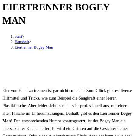
EIERTRENNER BOGEY
den
Button
MAN
um,
um
das
Start
>
Haushalt
>
Menü
Eiertrenner Bogey Man
aus-
oder
einzuklappen
Eier von Hand zu trennen ist gar nicht so leicht. Zum Glück gibt es diverse
Hilfmittel und Tricks, wie zum Beispiel die Saugkraft einer leeren
Plastikflasche. Aber leider sieht es nicht sehr professionell aus, mit einer
alten Flasche im Ei herumzusaugen. Deshalb gibt es den Eiertrenner
Bogey
Man
! Den entsprechenden Humor vorausgesetzt, ist der Bogey Man ein
unersetzbarer Küchenhelfer. Er wird ein Grinsen auf die Gesichter deiner