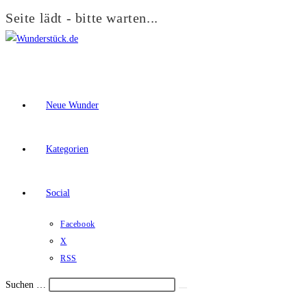
Seite lädt - bitte warten...
Zum
Inhalt
springen
Neue Wunder
Kategorien
Social
Facebook
X
RSS
Suchen …
Suche
Schalte
starten