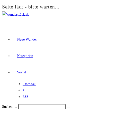
Seite lädt - bitte warten...
Zum
Inhalt
springen
Neue Wunder
Kategorien
Social
Facebook
X
RSS
Suchen …
Suche
Schalte
starten