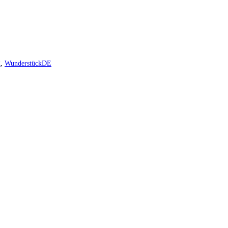
g
,
WunderstückDE