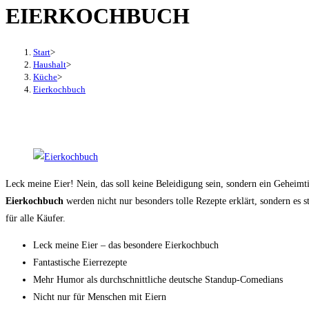
EIERKOCHBUCH
den
Button
um,
Start
>
um
Haushalt
>
Küche
>
das
Eierkochbuch
Menü
aus-
oder
einzuklappen
Leck meine Eier! Nein, das soll keine Beleidigung sein, sondern ein Geheimt
Eierkochbuch
werden nicht nur besonders tolle Rezepte erklärt, sondern es
für alle Käufer.
Leck meine Eier – das besondere Eierkochbuch
Fantastische Eierrezepte
Mehr Humor als durchschnittliche deutsche Standup-Comedians
Nicht nur für Menschen mit Eiern