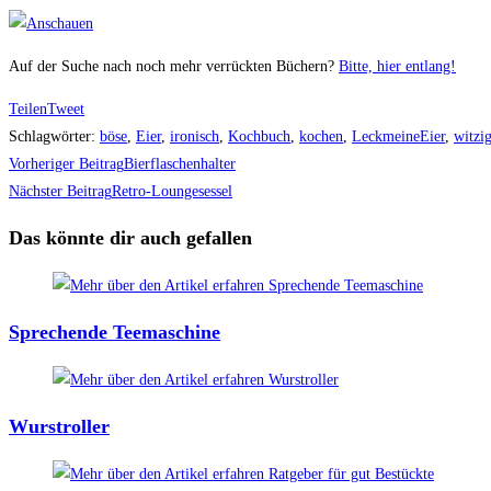
Auf der Suche nach noch mehr verrückten Büchern?
Bitte, hier entlang!
Teilen
Tweet
Schlagwörter
:
böse
,
Eier
,
ironisch
,
Kochbuch
,
kochen
,
LeckmeineEier
,
witzi
Weitere
Vorheriger Beitrag
Bierflaschenhalter
Artikel
Nächster Beitrag
Retro-Loungesessel
ansehen
Das könnte dir auch gefallen
Sprechende Teemaschine
Wurstroller