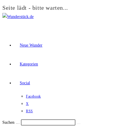
Seite lädt - bitte warten...
Zum
Inhalt
springen
Neue Wunder
Kategorien
Social
Facebook
X
RSS
Suchen …
Suche
Schalte
starten