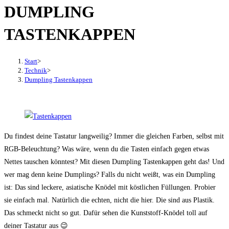
DUMPLING
den
Button
TASTENKAPPEN
um,
um
das
Start
>
Technik
>
Menü
Dumpling Tastenkappen
aus-
oder
einzuklappen
Du findest deine Tastatur langweilig? Immer die gleichen Farben, selbst mit
RGB-Beleuchtung? Was wäre, wenn du die Tasten einfach gegen etwas
Nettes tauschen könntest? Mit diesen Dumpling Tastenkappen geht das! Und
wer mag denn keine Dumplings? Falls du nicht weißt, was ein Dumpling
ist: Das sind leckere, asiatische Knödel mit köstlichen Füllungen. Probier
sie einfach mal. Natürlich die echten, nicht die hier. Die sind aus Plastik.
Das schmeckt nicht so gut. Dafür sehen die Kunststoff-Knödel toll auf
deiner Tastatur aus 😉