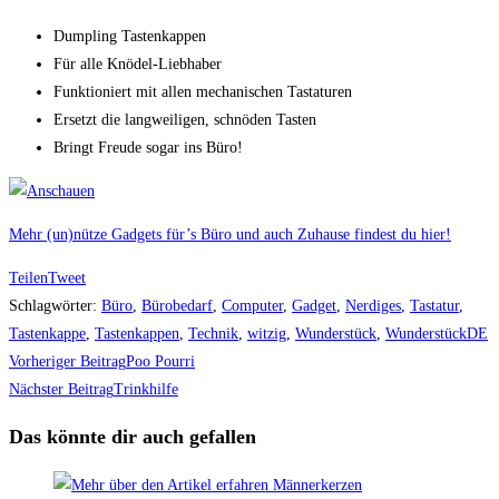
Dumpling Tastenkappen
Für alle Knödel-Liebhaber
Funktioniert mit allen mechanischen Tastaturen
Ersetzt die langweiligen, schnöden Tasten
Bringt Freude sogar ins Büro!
Mehr (un)nütze Gadgets für’s Büro und auch Zuhause findest du hier!
Teilen
Tweet
Schlagwörter
:
Büro
,
Bürobedarf
,
Computer
,
Gadget
,
Nerdiges
,
Tastatur
,
Tastenkappe
,
Tastenkappen
,
Technik
,
witzig
,
Wunderstück
,
WunderstückDE
Weitere
Vorheriger Beitrag
Poo Pourri
Artikel
Nächster Beitrag
Trinkhilfe
ansehen
Das könnte dir auch gefallen