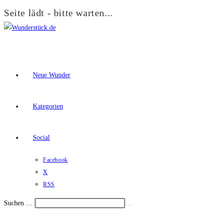
Seite lädt - bitte warten...
Zum
Inhalt
springen
Neue Wunder
Kategorien
Social
Facebook
X
RSS
Suchen …
Suche
Schalte
starten