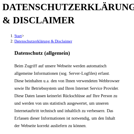
DATENSCHUTZERKLÄRUN
den
Button
& DISCLAIMER
um,
um
das
Start
>
Datenschutzerklärung & Disclaimer
Menü
aus-
Datenschutz (allgemein)
oder
einzuklappen
Beim Zugriff auf unsere Webseite werden automatisch
allgemeine Informationen (sog. Server-Logfiles) erfasst.
Diese beinhalten u.a. den von Ihnen verwendeten Webbrowser
sowie Ihr Betriebssystem und Ihren Internet Service Provider.
Diese Daten lassen keinerlei Rückschlüsse auf Ihre Person zu
und werden von uns statistisch ausgewertet, um unseren
Internetauftritt technisch und inhaltlich zu verbessern. Das
Erfassen dieser Informationen ist notwendig, um den Inhalt
der Webseite korrekt ausliefern zu können.