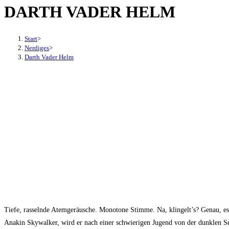
DARTH VADER HELM
den
Button
um,
Start
>
um
Nerdiges
>
Darth Vader Helm
das
Menü
aus-
oder
einzuklappen
Tiefe, rasselnde Atemgeräusche. Monotone Stimme. Na, klingelt’s? Genau, es i
Anakin Skywalker, wird er nach einer schwierigen Jugend von der dunklen Sei