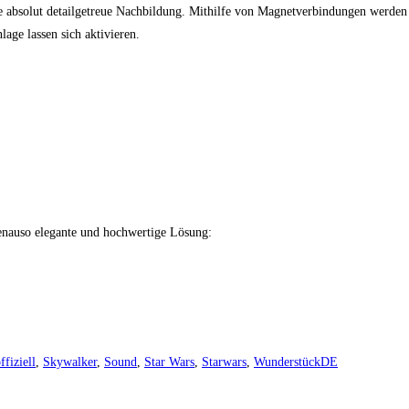
e absolut detailgetreue Nachbildung. Mithilfe von Magnetverbindungen werden d
lage lassen sich aktivieren.
genauso elegante und hochwertige Lösung:
ffiziell
,
Skywalker
,
Sound
,
Star Wars
,
Starwars
,
WunderstückDE