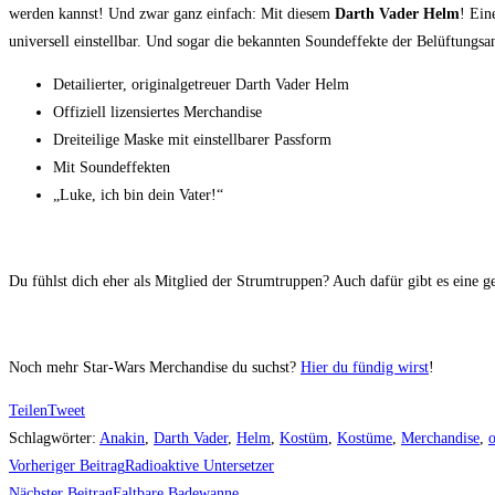
werden kannst! Und zwar ganz einfach: Mit diesem
Darth Vader Helm
! Ein
universell einstellbar. Und sogar die bekannten Soundeffekte der Belüftungsan
Detailierter, originalgetreuer Darth Vader Helm
Offiziell lizensiertes Merchandise
Dreiteilige Maske mit einstellbarer Passform
Mit Soundeffekten
„Luke, ich bin dein Vater!“
Du fühlst dich eher als Mitglied der Strumtruppen? Auch dafür gibt es eine 
Noch mehr Star-Wars Merchandise du suchst?
Hier du fündig wirst
!
Teilen
Tweet
Schlagwörter
:
Anakin
,
Darth Vader
,
Helm
,
Kostüm
,
Kostüme
,
Merchandise
,
o
Weitere
Vorheriger Beitrag
Radioaktive Untersetzer
Nächster Beitrag
Faltbare Badewanne