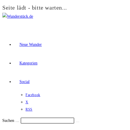
Seite lädt - bitte warten...
Zum
Inhalt
springen
Neue Wunder
Kategorien
Social
Facebook
X
RSS
Suchen …
Suche
Schalte
starten