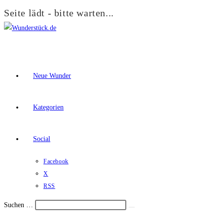
Seite lädt - bitte warten...
Zum
Inhalt
springen
Neue Wunder
Kategorien
Social
Facebook
X
RSS
Suchen …
Suche
Schalte
starten