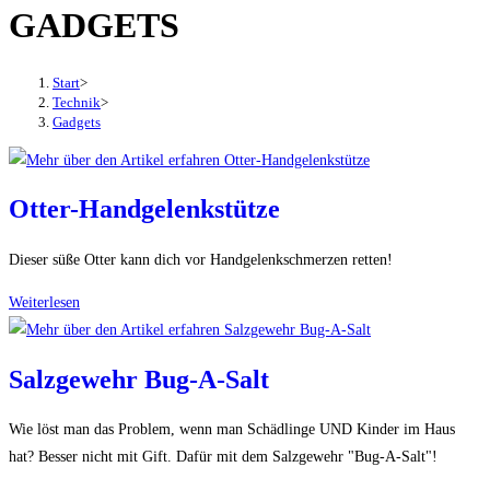
GADGETS
den
Button
um,
Start
>
um
Technik
>
Gadgets
das
Menü
aus-
Otter-Handgelenkstütze
oder
einzuklappen
Dieser süße Otter kann dich vor Handgelenkschmerzen retten!
Otter-
Weiterlesen
Handgelenkstütze
Salzgewehr Bug-A-Salt
Wie löst man das Problem, wenn man Schädlinge UND Kinder im Haus
hat? Besser nicht mit Gift. Dafür mit dem Salzgewehr "Bug-A-Salt"!