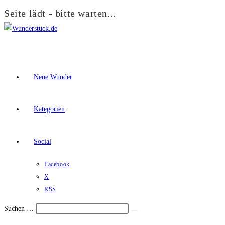
Seite lädt - bitte warten...
Zum
Inhalt
springen
Neue Wunder
Kategorien
Social
Facebook
X
RSS
Suchen …
Suche
Schalte
starten