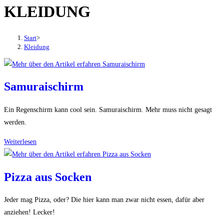
KLEIDUNG
den
Button
um,
Start
>
um
Kleidung
das
Menü
aus-
Samuraischirm
oder
einzuklappen
Ein Regenschirm kann cool sein. Samuraischirm. Mehr muss nicht gesagt
werden.
Samuraischirm
Weiterlesen
Pizza aus Socken
Jeder mag Pizza, oder? Die hier kann man zwar nicht essen, dafür aber
anziehen! Lecker!