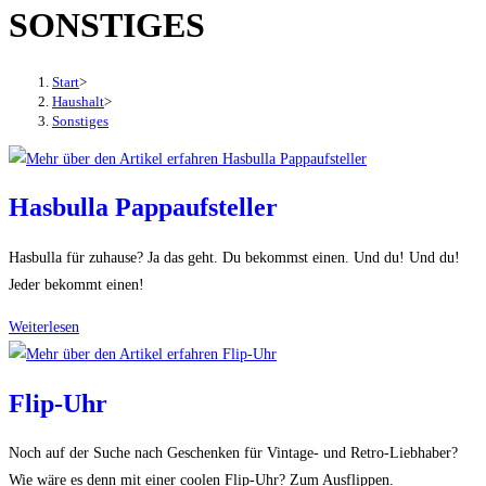
SONSTIGES
den
Button
um,
Start
>
um
Haushalt
>
Sonstiges
das
Menü
aus-
Hasbulla Pappaufsteller
oder
einzuklappen
Hasbulla für zuhause? Ja das geht. Du bekommst einen. Und du! Und du!
Jeder bekommt einen!
Hasbulla
Weiterlesen
Pappaufsteller
Flip-Uhr
Noch auf der Suche nach Geschenken für Vintage- und Retro-Liebhaber?
Wie wäre es denn mit einer coolen Flip-Uhr? Zum Ausflippen.