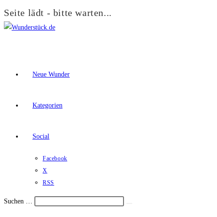
Seite lädt - bitte warten...
Zum
Inhalt
springen
Neue Wunder
Kategorien
Social
Facebook
X
RSS
Suchen …
Suche
Schalte
starten