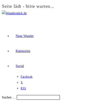
Seite lädt - bitte warten...
Zum
Inhalt
springen
Neue Wunder
Kategorien
Social
Facebook
X
RSS
Suchen …
Suche
Schalte
starten