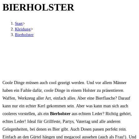
BIERHOLSTER
den
Button
um,
Start
>
um
Kleidung
>
Bierholster
das
Menü
aus-
oder
einzuklappen
Coole Dinge müssen auch cool gezeigt werden. Und vor allem Männer
haben ein Faible dafür, coole Dinge in einem Holster zu präsentieren.
Waffen, Werkzeug aller Art, einfach alles. Aber eine Bierflasche? Darauf
kann nur ein echter Kerl gekommen sein. Aber was kann man sich auch
cooleres vorstellen, als ein
Bierholster
aus echtem Leder? Richtig gehört,
echtes Leder! Ideal für Grillfeste, Partys, Vatertag und alle anderen
Gelegenheiten, bei denen es Bier gibt. Auch Dosen passen perfekt rein.
Einfach an den Gürtel hängen und megacool aussehen (auch als Frau!). Und