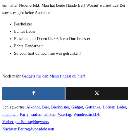
ein netter Nebeneffekt: Man hat beide Hände frei! Worauf wartest du? Bei
sowas es gibt keine Ausreden!
Bierholster
Echtes Leder
Flaschen und Dosen bis ~6,6 cm Durchmesser
Echte Handarbeit
So cool hast du noch nie was getrunken!
Noch mehr
Gadgets für den Mann findest du hier
!
Schlagwörter
:
Alkohol
,
Bier
,
Bierholster
,
Gadget
,
Getränke
,
Holster
,
Leder
,
männlich
,
Party
,
saufen
,
trinken
,
Vatertag
,
WunderstückDE
Weitere
Vorheriger Beitrag
Hogwarts
Artikel
Nächster Beitrag
Avocadokissen