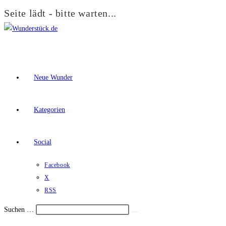
Seite lädt - bitte warten...
Zum
Inhalt
springen
Neue Wunder
Kategorien
Social
Facebook
X
RSS
Suchen …
Suche
Schalte
starten