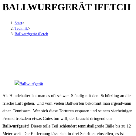
BALLWURFGERÄT IFETCH
den
Button
um,
Start
>
um
Technik
>
Ballwurfgerät iFetch
das
Menü
aus-
oder
einzuklappen
Als Hundehalter hat man es oft schwer. Ständig mit dem Schützling an die
frische Luft gehen. Und vom vielen Ballwerfen bekommt man irgendwann
einen Tennisarm. Wer sich diese Torturen ersparen und seinem vierbeinigen
Freund trotzdem etwas Gutes tun will, der braucht dringend ein
Ballwurfgerät
! Dieses tolle Teil schleudert tennisballgroße Bälle bis zu 12
Meter weit. Die Entfernung lässt sich in drei Schritten einstellen, es ist