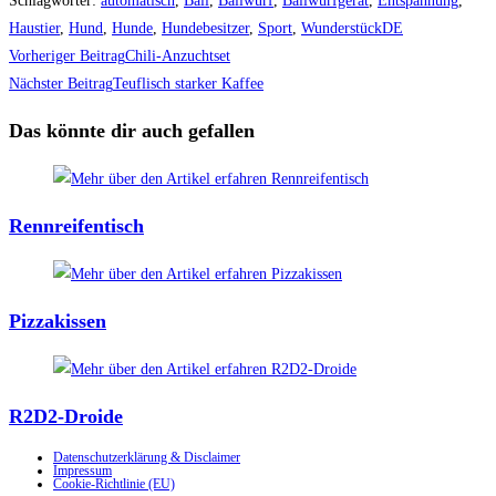
Schlagwörter
:
automatisch
,
Ball
,
Ballwurf
,
Ballwurfgerät
,
Entspannung
,
Haustier
,
Hund
,
Hunde
,
Hundebesitzer
,
Sport
,
WunderstückDE
Weitere
Vorheriger Beitrag
Chili-Anzuchtset
Artikel
Nächster Beitrag
Teuflisch starker Kaffee
ansehen
Das könnte dir auch gefallen
Rennreifentisch
Pizzakissen
R2D2-Droide
Datenschutzerklärung & Disclaimer
Impressum
Cookie-Richtlinie (EU)