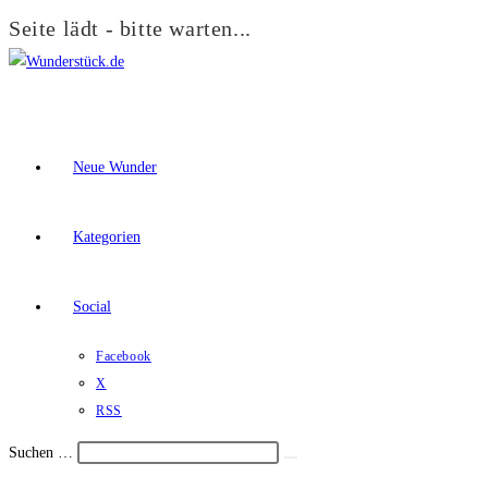
Seite lädt - bitte warten...
Zum
Inhalt
springen
Neue Wunder
Kategorien
Social
Facebook
X
RSS
Suchen …
Suche
Schalte
starten